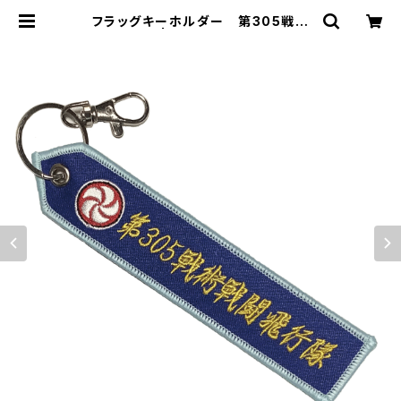
フラッグキーホルダー 第305戦術
戦闘飛行隊 | 自衛隊グッズ専門店『補
給処』