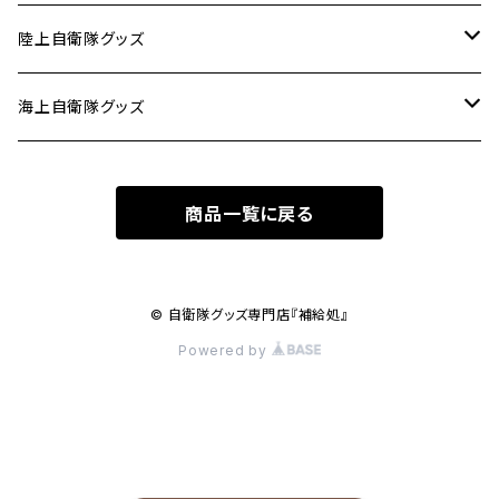
タオル
陸上自衛隊グッズ
ピンバッジ
ミリメシ
海上自衛隊グッズ
パッチ(ワッペン)
キーホルダー
ステッカー
商品一覧に戻る
ステッカー
タトゥーシール
© 自衛隊グッズ専門店『補給処』
Powered by
キーホルダー
Ｔシャツ