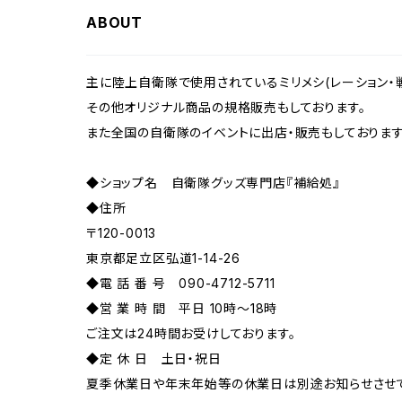
ABOUT
主に陸上自衛隊で使用されているミリメシ(レーション・
その他オリジナル商品の規格販売もしております。
また全国の自衛隊のイベントに出店・販売もしております
◆ショップ名 自衛隊グッズ専門店『補給処』
◆住所
〒120-0013
東京都足立区弘道1-14-26
◆電 話 番 号 090-4712-5711
◆営 業 時 間 平日 10時〜18時
ご注文は24時間お受けしております。
◆定 休 日 土日・祝日
夏季休業日や年末年始等の休業日は別途お知らせさせて