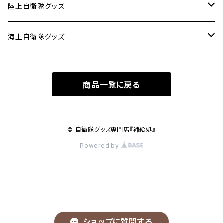
タオル
陸上自衛隊グッズ
ピンバッジ
ミリメシ
海上自衛隊グッズ
パッチ(ワッペン)
キーホルダー
ステッカー
商品一覧に戻る
ステッカー
タトゥーシール
© 自衛隊グッズ専門店『補給処』
Powered by
キーホルダー
Ｔシャツ
ショップに質問する