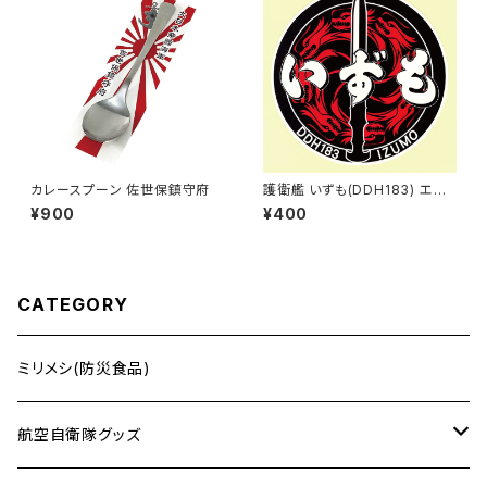
カレースプーン 佐世保鎮守府
護衛艦 いずも(DDH183) エン
ブレムステッカー
¥900
¥400
CATEGORY
ミリメシ(防災食品)
航空自衛隊グッズ