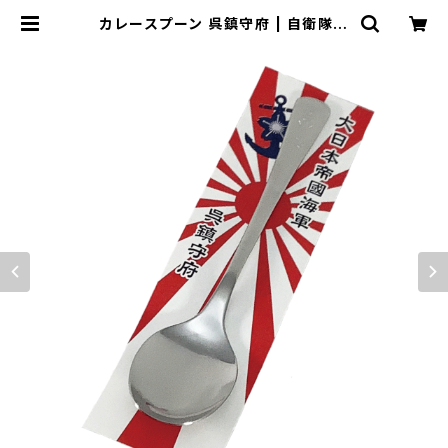
カレースプーン 呉鎮守府 | 自衛隊グ
ッズ専門店『補給処』