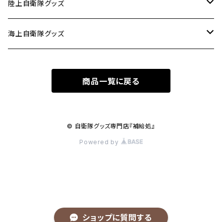
タオル
陸上自衛隊グッズ
ピンバッジ
ミリメシ
海上自衛隊グッズ
パッチ(ワッペン)
キーホルダー
ステッカー
商品一覧に戻る
ステッカー
タトゥーシール
© 自衛隊グッズ専門店『補給処』
Powered by
キーホルダー
Ｔシャツ
ショップに質問する