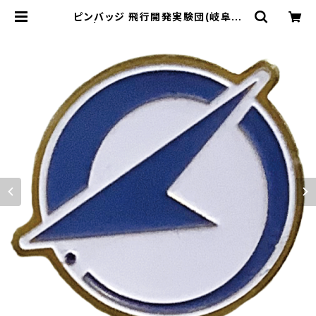
ピンバッジ 飛行開発実験団(岐阜基
地) | 自衛隊グッズ専門店『補給処』