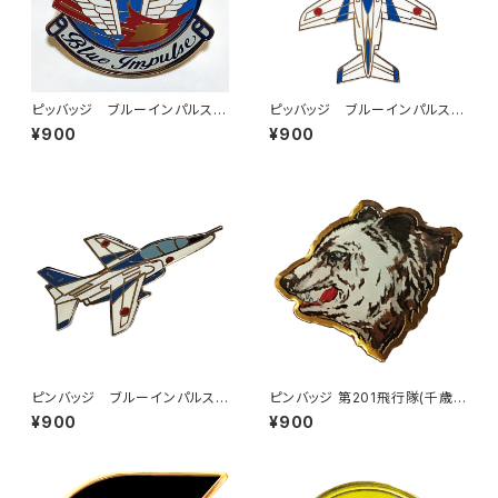
ピッバッジ ブルーインパルス
ピッバッジ ブルーインパルス
(エンブレム)
(上向き)
¥900
¥900
ピンバッジ ブルーインパルス
ピンバッジ 第201飛行隊(千歳
(斜め)
基地)
¥900
¥900