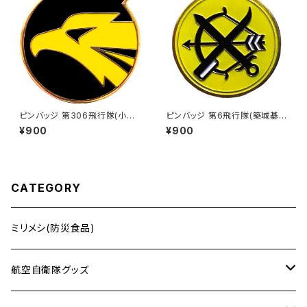
ピンバッジ 第306飛行隊(小松
ピンバッジ 第6飛行隊(築城基
基地)
地)
¥900
¥900
CATEGORY
ミリメシ(防災食品)
航空自衛隊グッズ