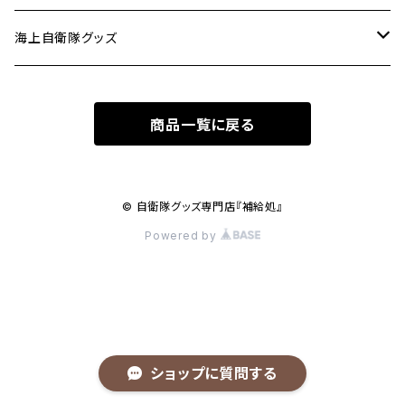
ピンバッジ
ミリメシ
海上自衛隊グッズ
パッチ(ワッペン)
キーホルダー
ステッカー
商品一覧に戻る
ステッカー
タトゥーシール
© 自衛隊グッズ専門店『補給処』
Powered by
キーホルダー
Ｔシャツ
ショップに質問する