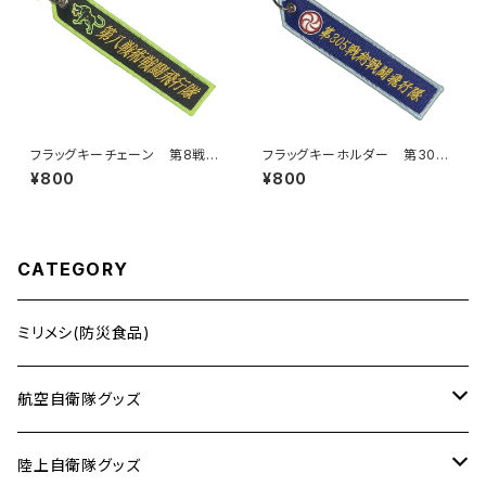
フラッグキーチェーン 第8戦術
フラッグキーホルダー 第305
戦闘飛行隊
戦術戦闘飛行隊
¥800
¥800
CATEGORY
ミリメシ(防災食品)
航空自衛隊グッズ
タオル
陸上自衛隊グッズ