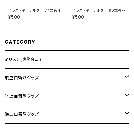
イラストキーホルダー 74式戦車
イラストキーホルダー 90式戦車
¥500
¥500
CATEGORY
ミリメシ(防災食品)
航空自衛隊グッズ
タオル
陸上自衛隊グッズ
ピンバッジ
ミリメシ
海上自衛隊グッズ
パッチ(ワッペン)
キーホルダー
ステッカー