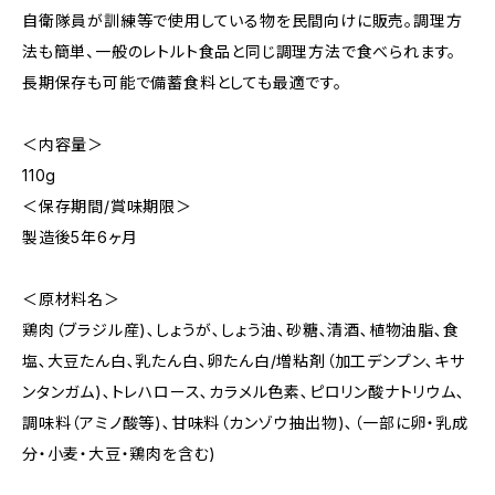
自衛隊員が訓練等で使用している物を民間向けに販売。調理方
法も簡単、一般のレトルト食品と同じ調理方法で食べられます。
長期保存も可能で備蓄食料としても最適です。
＜内容量＞
110g
＜保存期間/賞味期限＞
製造後5年6ヶ月
＜原材料名＞
鶏肉（ブラジル産)､しょうが､しょう油､砂糖､清酒､植物油脂､食
塩､大豆たん白､乳たん白､卵たん白/増粘剤（加工デンプン､キサ
ンタンガム)､トレハロース､カラメル色素､ピロリン酸ナトリウム､
調味料（アミノ酸等)､甘味料（カンゾウ抽出物)､（一部に卵・乳成
分・小麦・大豆・鶏肉を含む)