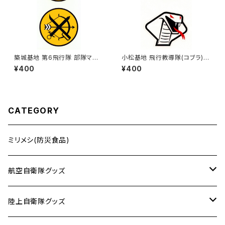
築城基地 第6飛行隊 部隊マー
小松基地 飛行教導隊(コブラ)
クステッカー 小
部隊マークステッカー 小
¥400
¥400
CATEGORY
ミリメシ(防災食品)
航空自衛隊グッズ
タオル
陸上自衛隊グッズ