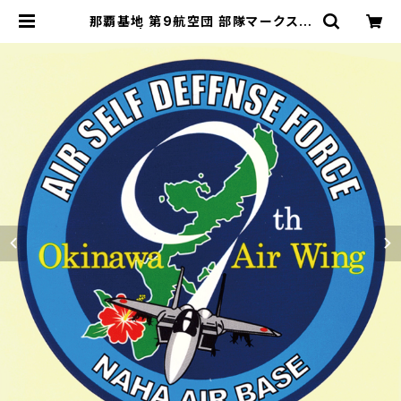
那覇基地 第9航空団 部隊マークステ
ッカー | 自衛隊グッズ専門店『補給
処』